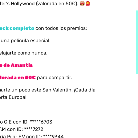
ter’s Hollywood (valorada en 50€).
pack completo
con todos los premios:
 una película especial.
elajarte como nunca.
te de Amantis
lorada en 50
€
para compartir.
marte un poco este San Valentín. ¡Cada día
rta Europa!
o G.E con ID: *****6703
.M con ID: ****7272
ía Pilar F.V con ID: ****9344