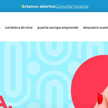
Consultar horarios
Estamos abiertos
o
cartelera de cine
puerta europa emprende
descubre nuest