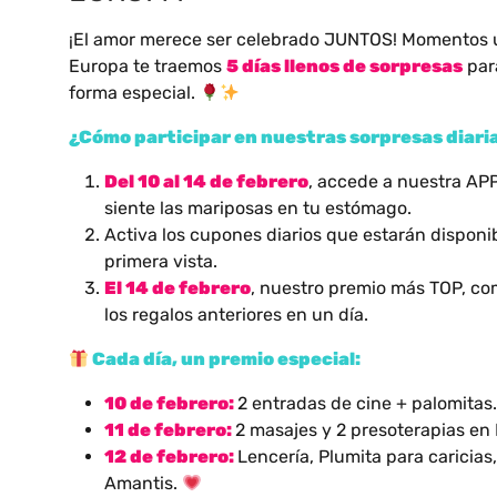
¡El amor merece ser celebrado JUNTOS! Momentos ún
Europa te traemos
5 dí
as llenos de sorpresas
para
forma especial.
¿
C
ómo participar en nuestras sorpresas diari
Del 10 al 14 de febrero
, accede a nuestra APP
siente las mariposas en tu estómago.
Activa los cupones diarios que estarán disponi
primera vista.
El 14 de febrero
, nuestro premio más TOP, com
los regalos anteriores en un día.
Cada d
í
a, un premio especial:
10 de febrero:
2 entradas de cine + palomitas
11 de febrero:
2 masajes y 2 presoterapias en
12 de febrero:
Lencería, Plumita para caricias
Amantis.