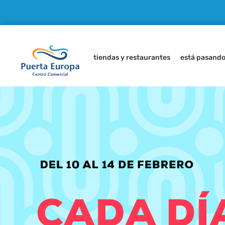
tiendas y restaurantes
está pasand