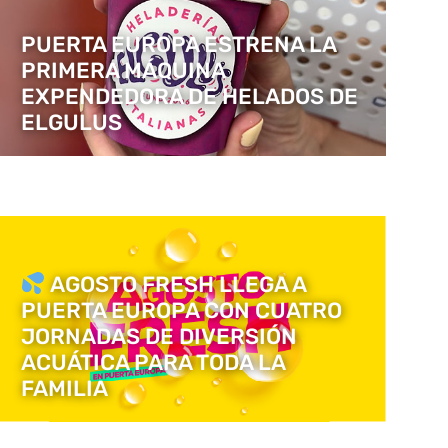
PUERTA EUROPA ESTRENA LA
PRIMERA MÁQUINA
EXPENDEDORA DE HELADOS DE
ELGULUS
AGOSTO FRESH LLEGA A
PUERTA EUROPA CON CUATRO
JORNADAS DE DIVERSIÓN
ACUÁTICA PARA TODA LA
FAMILIA