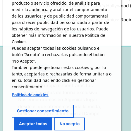
producto o servicio ofrecido; de análisis para
Comida o cena para dos en Foster’s Hollywood 
medir la audiencia y analizar el comportamiento
ID:****7859
de los usuarios; y de publicidad comportamental
El pack completo
con todos los premios: Roci
para ofrecer publicidad personalizada a partir de
los hábitos de navegación de los usuarios. Puede
Consulta bases legales
aquí
obtener más información en nuestra Política de
Cookies.
Puedes aceptar todas las cookies pulsando el
botón “Acepto” o rechazarlas pulsando el botón
“No Acepto”.
También puede gestionar estas cookies y, por lo
tanto, aceptarlas o rechazarlas de forma unitaria o
en su totalidad haciendo click en gestionar
En Puerta Europa encontrarás tus
consentimiento.
marcas favoritas de forma exclusiva.
Política de cookies
Nos encontramos en Algeciras lugar
desde el que ofrecemos toda la moda,
Gestionar consentimiento
belleza, ocio y restauración al Campo
de Gibraltar.
Aceptar todas
No acepto