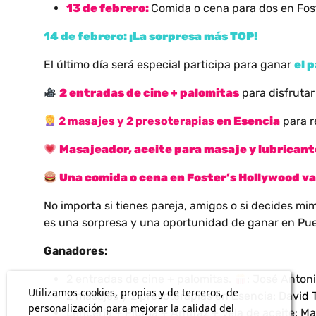
13 de febrero:
Comida o cena para dos en Fos
14 de febrero: ¡
La sorpresa m
ás TOP!
El último día será especial participa para ganar
el 
2 entradas de cine + palomitas
para disfrutar
2 masajes y 2 presoterapias
en Esencia
para r
Masajeador, aceite para masaje y lubrican
Una comida o cena en Foster
’
s Hollywood va
No importa si tienes pareja, amigos o si decides mi
es una sorpresa y una oportunidad de ganar en Pue
Ganadores:
2 entradas de cine + palomitas.
: José Antoni
Utilizamos cookies, propias y de terceros, de
2 masajes y 2 presoterapias en Esencia: David T
personalización para mejorar la calidad del
Lencería + Pluma + Antifaz + Vela de aceite: Mar