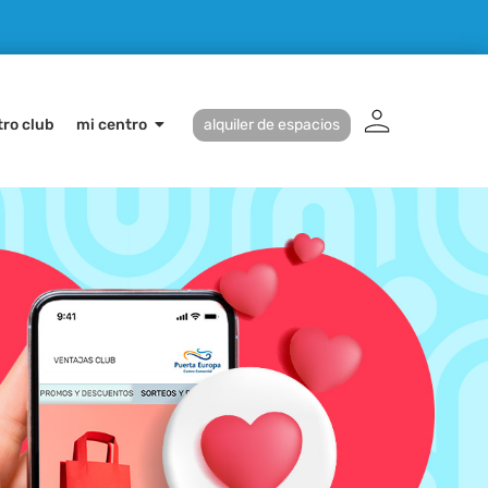
ro club
mi centro
alquiler de espacios