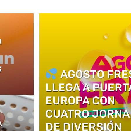
!
S
AGOSTO FRE
LLEGA A PUERT
EUROPA CON
CUATRO JORNA
A
DE DIVERSIÓN