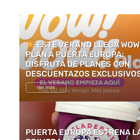
ESTE VERANO LLEGA WOW
PLAN A PUERTA EUROPA:
DISFRUTA DE PLANES CON
DESCUENTAZOS EXCLUSIVO
Ver más
PUERTA EUROPA ESTRENA L