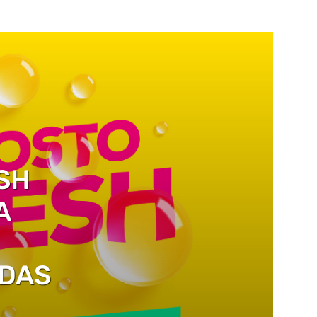
SH
A
DAS