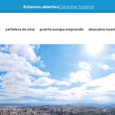
Consultar horarios
Estamos abiertos
o
cartelera de cine
puerta europa emprende
descubre nuest