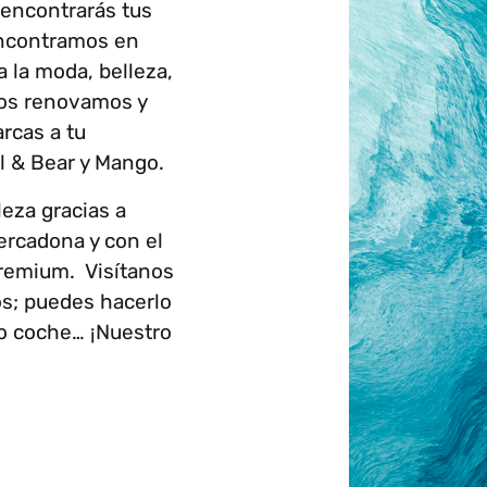
 encontrarás tus
encontramos en
 la moda, belleza,
 Nos renovamos y
rcas a tu
ll & Bear y Mango.
eza gracias a
ercadona y con el
Premium. Visítanos
os; puedes hacerlo
pio coche… ¡Nuestro