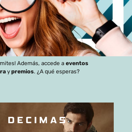
 límites! Además, accede a
eventos
tra
y
premios
. ¿A qué esperas?