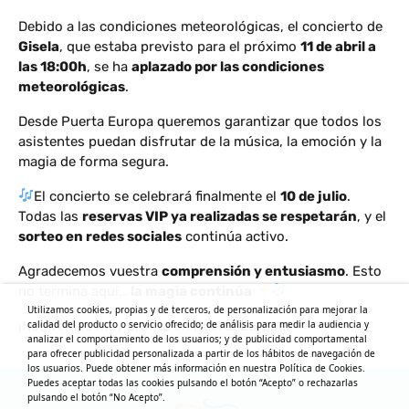
Debido a las condiciones meteorológicas, el concierto de
Gisela
, que estaba previsto para el próximo
11 de abril a
las 18:00h
, se ha
aplazado por las condiciones
meteorológicas
.
Desde Puerta Europa queremos garantizar que todos los
asistentes puedan disfrutar de la música, la emoción y la
magia de forma segura.
El concierto se celebrará finalmente el
10 de julio
.
Todas las
reservas VIP ya realizadas se respetarán
, y el
sorteo en redes sociales
continúa activo.
Agradecemos vuestra
comprensión y entusiasmo
. Esto
no termina aquí…
la magia continúa
Utilizamos cookies, propias y de terceros, de personalización para mejorar la
calidad del producto o servicio ofrecido; de análisis para medir la audiencia y
¡Nos vemos muy pronto en Puerta Europa!
analizar el comportamiento de los usuarios; y de publicidad comportamental
para ofrecer publicidad personalizada a partir de los hábitos de navegación de
los usuarios. Puede obtener más información en nuestra Política de Cookies.
Puedes aceptar todas las cookies pulsando el botón “Acepto” o rechazarlas
pulsando el botón “No Acepto”.