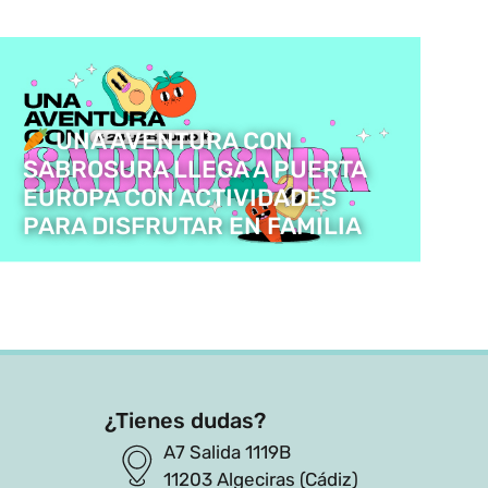
UNA AVENTURA CON
SABROSURA LLEGA A PUERTA
EUROPA CON ACTIVIDADES
PARA DISFRUTAR EN FAMILIA
¿Tienes dudas?
A7 Salida 1119B
11203 Algeciras (Cádiz)