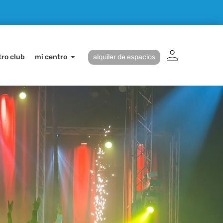
ro club
mi centro
alquiler de espacios