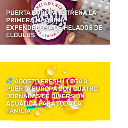
PUERTA EUROPA ESTRENA LA
PRIMERA MÁQUINA
EXPENDEDORA DE HELADOS DE
ELGULUS
AGOSTO FRESH LLEGA A
PUERTA EUROPA CON CUATRO
JORNADAS DE DIVERSIÓN
ACUÁTICA PARA TODA LA
FAMILIA