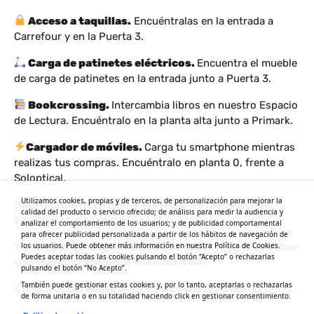
Acceso a taquillas.
Encuéntralas en la entrada a
Carrefour y en la Puerta 3.
Carga de patinetes eléctricos.
Encuentra el mueble
de carga de patinetes en la entrada junto a Puerta 3.
Bookcrossing.
Intercambia libros en nuestro Espacio
de Lectura. Encuéntralo en la planta alta junto a Primark.
Cargador de móviles.
Carga tu smartphone mientras
realizas tus compras. Encuéntralo en planta 0, frente a
Soloptical.
Utilizamos cookies, propias y de terceros, de personalización para mejorar la
¡Únete a nuestra APP y disfruta de los mejores
calidad del producto o servicio ofrecido; de análisis para medir la audiencia y
beneficios y recompensas!
analizar el comportamiento de los usuarios; y de publicidad comportamental
para ofrecer publicidad personalizada a partir de los hábitos de navegación de
los usuarios. Puede obtener más información en nuestra Política de Cookies.
Y recuerda, si tienes alguna duda, te podemos echar
Puedes aceptar todas las cookies pulsando el botón “Acepto” o rechazarlas
una mano llamando al 956 652 458.
pulsando el botón “No Acepto”.
También puede gestionar estas cookies y, por lo tanto, aceptarlas o rechazarlas
Consulta las bases legales de nuestro club
aquí
de forma unitaria o en su totalidad haciendo click en gestionar consentimiento.