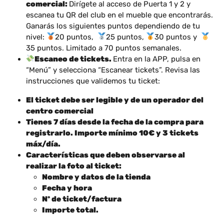
comercial:
Dirígete al acceso de Puerta 1 y 2 y
escanea tu QR del club en el mueble que encontrarás.
Ganarás los siguientes puntos dependiendo de tu
nivel:
20 puntos,
25 puntos,
30 puntos y
35 puntos. Limitado a 70 puntos semanales.
Escaneo de tickets.
Entra en la APP, pulsa en
“Menú” y selecciona “Escanear tickets”. Revisa las
instrucciones que validemos tu ticket:
El ticket debe ser legible y de un operador del
centro comercial
Tienes 7 días desde la fecha de la compra para
registrarlo. Importe mínimo 10€ y 3 tickets
máx/día.
Características que deben observarse al
realizar la foto al ticket:
Nombre y datos de la tienda
Fecha y hora
Nº de ticket/factura
Importe total.