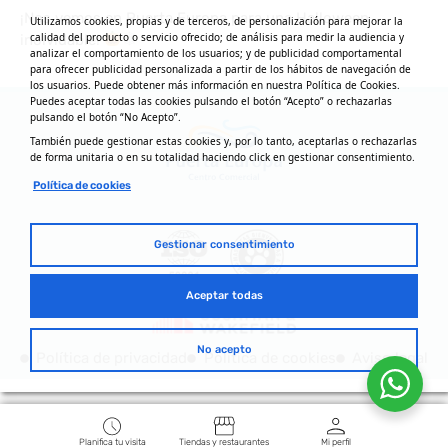
¡Nos vemos en Puerta Europa para una Halloween
Utilizamos cookies, propias y de terceros, de personalización para mejorar la
calidad del producto o servicio ofrecido; de análisis para medir la audiencia y
inolvidable!
analizar el comportamiento de los usuarios; y de publicidad comportamental
para ofrecer publicidad personalizada a partir de los hábitos de navegación de
los usuarios. Puede obtener más información en nuestra Política de Cookies.
Puedes aceptar todas las cookies pulsando el botón “Acepto” o rechazarlas
pulsando el botón “No Acepto”.
También puede gestionar estas cookies y, por lo tanto, aceptarlas o rechazarlas
de forma unitaria o en su totalidad haciendo click en gestionar consentimiento.
Política de cookies
Gestionar consentimiento
Aceptar todas
No acepto
Política de privacidad
Política de cookies
Aviso legal
Planifica tu visita
Tiendas y restaurantes
Mi perfil