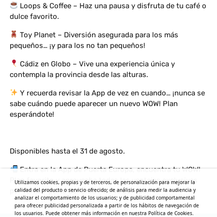
Loops & Coffee – Haz una pausa y disfruta de tu café o
dulce favorito.
Toy Planet – Diversión asegurada para los más
pequeños… ¡y para los no tan pequeños!
Cádiz en Globo – Vive una experiencia única y
contempla la provincia desde las alturas.
Y recuerda revisar la App de vez en cuando… ¡nunca se
sabe cuándo puede aparecer un nuevo WOW! Plan
esperándote!
Disponibles hasta el 31 de agosto.
Entra en la App de Puerta Europa, encuentra tu WOW!
Plan favorito y aprovecha todas las ventajas exclusivas
Utilizamos cookies, propias y de terceros, de personalización para mejorar la
calidad del producto o servicio ofrecido; de análisis para medir la audiencia y
por formar parte del Club Puerta Europa.
analizar el comportamiento de los usuarios; y de publicidad comportamental
para ofrecer publicidad personalizada a partir de los hábitos de navegación de
los usuarios. Puede obtener más información en nuestra Política de Cookies.