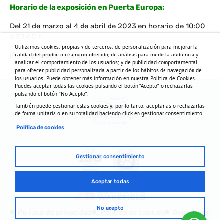
Horario de la exposición en Puerta Europa:
Del 21 de marzo al 4 de abril de 2023 en horario de 10:00
a 22:00 h.
Utilizamos cookies, propias y de terceros, de personalización para mejorar la
calidad del producto o servicio ofrecido; de análisis para medir la audiencia y
¡No te pierdas esta gran cita!
analizar el comportamiento de los usuarios; y de publicidad comportamental
para ofrecer publicidad personalizada a partir de los hábitos de navegación de
los usuarios. Puede obtener más información en nuestra Política de Cookies.
Puedes aceptar todas las cookies pulsando el botón “Acepto” o rechazarlas
pulsando el botón “No Acepto”.
También puede gestionar estas cookies y, por lo tanto, aceptarlas o rechazarlas
de forma unitaria o en su totalidad haciendo click en gestionar consentimiento.
Política de cookies
Gestionar consentimiento
Aceptar todas
No acepto
Política de privacidad
Política de cookies
Aviso legal