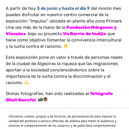
A partir de hoy
3 de junio y hasta el día 9
del mismo mes
puedes disfrutar en nuestro centro comercial de la
exposición “Impulso” ubicada en planta alta zona Primark.
Una vez más de la mano de la
Fundación Márgenes y
Vínculos
, bajo su proyecto
Un Barrio de tod@s
que
tiene como objetivo fomentar la convivencia intercultural
y la lucha contra el racismo.
Esta exposición pone en valor a través de personas reales
de la ciudad de Algeciras la riqueza que las migraciones
aportan a la sociedad concienciándonos sobre la
importancia de la lucha contra la discriminación y el
racismo.
Dichas fotografías, han sido realizadas el
fotógrafo
Ghali Naoufal
.
Si eres amante de la cultura ¡No te pierdas esta cita!
Utilizamos cookies, propias y de terceros, de personalización para mejorar la
calidad del producto o servicio ofrecido; de análisis para medir la audiencia y
Un plan diferente a tu disposición de forma gratuita.
analizar el comportamiento de los usuarios; y de publicidad comportamental