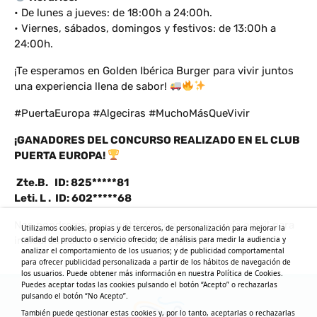
• De lunes a jueves: de 18:00h a 24:00h.
• Viernes, sábados, domingos y festivos: de 13:00h a
24:00h.
¡Te esperamos en Golden Ibérica Burger para vivir juntos
una experiencia llena de sabor!
#PuertaEuropa #Algeciras #MuchoMásQueVivir
¡GANADORES DEL CONCURSO REALIZADO EN EL CLUB
PUERTA EUROPA!
Zte.B. ID: 825*****81
Leti. L . ID: 602*****68
Nos pondremos en contacto con vosotros vía email para
Utilizamos cookies, propias y de terceros, de personalización para mejorar la
calidad del producto o servicio ofrecido; de análisis para medir la audiencia y
indicaros cómo recoger vuestro premio.
analizar el comportamiento de los usuarios; y de publicidad comportamental
para ofrecer publicidad personalizada a partir de los hábitos de navegación de
los usuarios. Puede obtener más información en nuestra Política de Cookies.
Puedes aceptar todas las cookies pulsando el botón “Acepto” o rechazarlas
pulsando el botón “No Acepto”.
También puede gestionar estas cookies y, por lo tanto, aceptarlas o rechazarlas