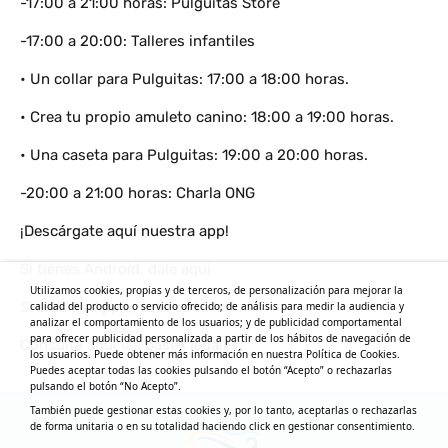
-17:00 a 21:00 horas: Pulguitas Store
-17:00 a 20:00: Talleres infantiles
• Un collar para Pulguitas: 17:00 a 18:00 horas.
• Crea tu propio amuleto canino: 18:00 a 19:00 horas.
• Una caseta para Pulguitas: 19:00 a 20:00 horas.
-20:00 a 21:00 horas: Charla ONG
¡Descárgate aquí nuestra app!
Si tienes Android, dale
aquí
Utilizamos cookies, propias y de terceros, de personalización para mejorar la
Si eres de Apple, este es tu
link
.
calidad del producto o servicio ofrecido; de análisis para medir la audiencia y
analizar el comportamiento de los usuarios; y de publicidad comportamental
para ofrecer publicidad personalizada a partir de los hábitos de navegación de
Consulta
aquí
las bases legales.
los usuarios. Puede obtener más información en nuestra Política de Cookies.
Puedes aceptar todas las cookies pulsando el botón “Acepto” o rechazarlas
pulsando el botón “No Acepto”.
También puede gestionar estas cookies y, por lo tanto, aceptarlas o rechazarlas
de forma unitaria o en su totalidad haciendo click en gestionar consentimiento.