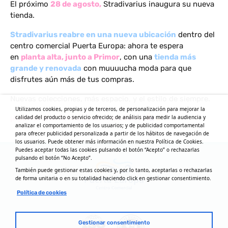
El próximo
28 de agosto,
Stradivarius inaugura su nueva
tienda.
Stradivarius reabre en una nueva ubicación
dentro del
centro comercial Puerta Europa: ahora te espera
en
planta alta, junto a Primor
, con una
tienda más
grande y renovada
con muuuucha moda para que
disfrutes aún más de tus compras.
Nuevas colecciones, más espacio, y el estilo de siempre.
Utilizamos cookies, propias y de terceros, de personalización para mejorar la
calidad del producto o servicio ofrecido; de análisis para medir la audiencia y
¡Apúntate la fecha en el calendario!
analizar el comportamiento de los usuarios; y de publicidad comportamental
para ofrecer publicidad personalizada a partir de los hábitos de navegación de
los usuarios. Puede obtener más información en nuestra Política de Cookies.
Puedes aceptar todas las cookies pulsando el botón “Acepto” o rechazarlas
pulsando el botón “No Acepto”.
También puede gestionar estas cookies y, por lo tanto, aceptarlas o rechazarlas
de forma unitaria o en su totalidad haciendo click en gestionar consentimiento.
Política de cookies
Gestionar consentimiento