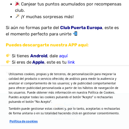
Canjear tus puntos acumulados por recompensas
club.
¡Y muchas sorpresas más!
Si aún no formas parte del
Club Puerta Europa
, este es
el momento perfecto para unirte
Puedes descargarte nuestra APP aquí:
Si tienes
Android
, dale
aquí
Si eres de
Apple
, este es tu
link
Y si ya eres miembro, prepárate para disfrutar de una
Utilizamos cookies, propias y de terceros, de personalización para mejorar la
calidad del producto o servicio ofrecido; de análisis para medir la audiencia y
experiencia más
cercana, cómoda y completa
analizar el comportamiento de los usuarios; y de publicidad comportamental
para ofrecer publicidad personalizada a partir de los hábitos de navegación de
los usuarios. Puede obtener más información en nuestra Política de Cookies.
Puedes aceptar todas las cookies pulsando el botón “Acepto” o rechazarlas
pulsando el botón “No Acepto”.
También puede gestionar estas cookies y, por lo tanto, aceptarlas o rechazarlas
de forma unitaria o en su totalidad haciendo click en gestionar consentimiento.
Política de cookies