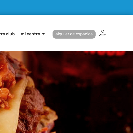
ro club
mi centro
alquiler de espacios