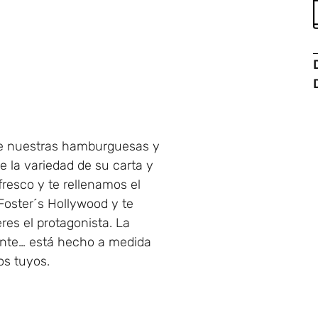
a de nuestras hamburguesas y
de la variedad de su carta y
fresco y te rellenamos el
Foster´s Hollywood y te
res el protagonista. La
iente… está hecho a medida
os tuyos.