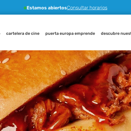
Consultar horarios
Estamos abiertos
o
cartelera de cine
puerta europa emprende
descubre nuest