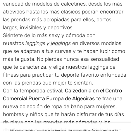
variedad de modelos de calcetines, desde los más
atrevidos hasta los más clásicos podrán encontrar
las prendas más apropiadas para ellos, cortos,
largos, invisibles y deportivos.
Siéntete de lo más sexy y cómoda con
nuestros
leggings y jeggings
en diversos modelos
que se adaptan a tus curvas y te hacen lucir como
más te gusta. No pierdas nunca esa sensualidad
que te caracteriza, y elige nuestros leggings de
fitness para practicar tu deporte favorito enfundada
con las prendas que mejor te sientan.
Con la temporada estival,
Calzedonia en el Centro
Comercial Puerta Europa de Algeciras
te trae una
nueva colección de ropa de baño para mujeres,
hombres y niños que te harán disfrutar de tus días
de playa con las prendas más cómodas y los
diseños más divertidos del mercado. ¡Disfruta con
Utilizamos cookies, propias y de terceros, de personalización para mejorar la