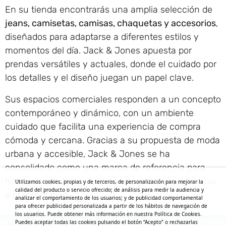
En su tienda encontrarás una amplia selección de
jeans, camisetas, camisas, chaquetas y accesorios
,
diseñados para adaptarse a diferentes estilos y
momentos del día. Jack & Jones apuesta por
prendas versátiles y actuales, donde el cuidado por
los detalles y el diseño juegan un papel clave.
Sus espacios comerciales responden a un concepto
contemporáneo y dinámico, con un ambiente
cuidado que facilita una experiencia de compra
cómoda y cercana. Gracias a su propuesta de moda
urbana y accesible, Jack & Jones se ha
consolidado como una marca de referencia para
hombres que buscan vestir con estilo sin renunciar
Utilizamos cookies, propias y de terceros, de personalización para mejorar la
calidad del producto o servicio ofrecido; de análisis para medir la audiencia y
a la practicidad.
analizar el comportamiento de los usuarios; y de publicidad comportamental
para ofrecer publicidad personalizada a partir de los hábitos de navegación de
los usuarios. Puede obtener más información en nuestra Política de Cookies.
Puedes aceptar todas las cookies pulsando el botón “Acepto” o rechazarlas