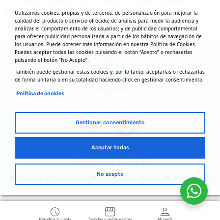
disponibles a los que podrás acceder con los
Utilizamos cookies, propias y de terceros, de personalización para mejorar la
calidad del producto o servicio ofrecido; de análisis para medir la audiencia y
mejores planes de pago del mercado.
analizar el comportamiento de los usuarios; y de publicidad comportamental
para ofrecer publicidad personalizada a partir de los hábitos de navegación de
los usuarios. Puede obtener más información en nuestra Política de Cookies.
Puedes aceptar todas las cookies pulsando el botón “Acepto” o rechazarlas
pulsando el botón “No Acepto”.
También puede gestionar estas cookies y, por lo tanto, aceptarlas o rechazarlas
de forma unitaria o en su totalidad haciendo click en gestionar consentimiento.
Política de cookies
Gestionar consentimiento
Aceptar todas
No acepto
Política de privacidad
Política de cookies
Aviso legal
Planifica tu visita
Tiendas y restaurantes
Mi perfil