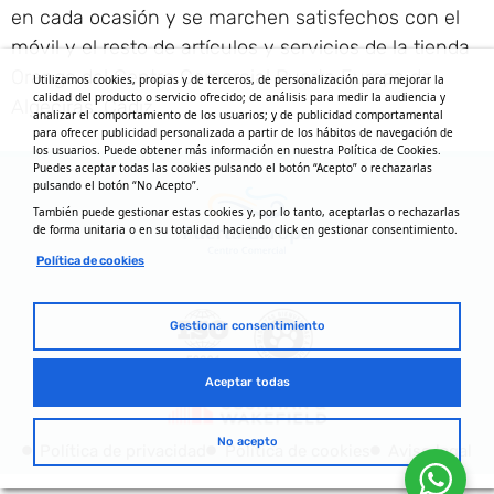
en cada ocasión y se marchen satisfechos con el
móvil y el resto de artículos y servicios de la tienda
Orange del Centro Comercial Puerta Europa de
Utilizamos cookies, propias y de terceros, de personalización para mejorar la
calidad del producto o servicio ofrecido; de análisis para medir la audiencia y
Algeciras, Cádiz.
analizar el comportamiento de los usuarios; y de publicidad comportamental
para ofrecer publicidad personalizada a partir de los hábitos de navegación de
los usuarios. Puede obtener más información en nuestra Política de Cookies.
Puedes aceptar todas las cookies pulsando el botón “Acepto” o rechazarlas
pulsando el botón “No Acepto”.
También puede gestionar estas cookies y, por lo tanto, aceptarlas o rechazarlas
de forma unitaria o en su totalidad haciendo click en gestionar consentimiento.
Política de cookies
Gestionar consentimiento
Aceptar todas
No acepto
Política de privacidad
Política de cookies
Aviso legal