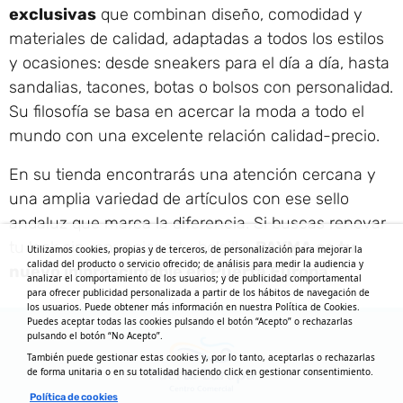
exclusivas
que combinan diseño, comodidad y
materiales de calidad, adaptadas a todos los estilos
y ocasiones: desde sneakers para el día a día, hasta
sandalias, tacones, botas o bolsos con personalidad.
Su filosofía se basa en acercar la moda a todo el
mundo con una excelente relación calidad-precio.
En su tienda encontrarás una atención cercana y
una amplia variedad de artículos con ese sello
andaluz que marca la diferencia. Si buscas renovar
tu look sin renunciar a tu bolsillo,
PAYMA es tu
Utilizamos cookies, propias y de terceros, de personalización para mejorar la
calidad del producto o servicio ofrecido; de análisis para medir la audiencia y
nuevo imprescindible en Puerta Europa
.
analizar el comportamiento de los usuarios; y de publicidad comportamental
para ofrecer publicidad personalizada a partir de los hábitos de navegación de
los usuarios. Puede obtener más información en nuestra Política de Cookies.
Puedes aceptar todas las cookies pulsando el botón “Acepto” o rechazarlas
pulsando el botón “No Acepto”.
También puede gestionar estas cookies y, por lo tanto, aceptarlas o rechazarlas
de forma unitaria o en su totalidad haciendo click en gestionar consentimiento.
Política de cookies