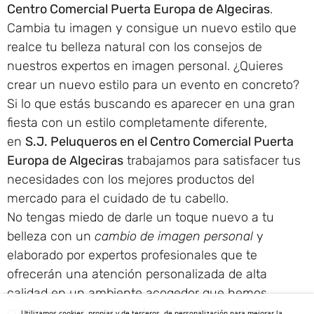
Centro Comercial Puerta Europa de Algeciras
.
Cambia tu imagen y consigue un nuevo estilo que
realce tu belleza natural con los consejos de
nuestros expertos en imagen personal. ¿Quieres
crear un nuevo estilo para un evento en concreto?
Si lo que estás buscando es aparecer en una gran
fiesta con un estilo completamente diferente,
en
S.J. Peluqueros en el Centro Comercial Puerta
Europa de Algeciras
trabajamos para satisfacer tus
necesidades con los mejores productos del
mercado para el cuidado de tu cabello.
No tengas miedo de darle un toque nuevo a tu
belleza con un
cambio de imagen personal
y
elaborado por expertos profesionales que te
ofrecerán una atención personalizada de alta
calidad en un ambiente acogedor que hemos
creado para que te sientas cómoda y vuelvas
Utilizamos cookies, propias y de terceros, de personalización para mejorar la