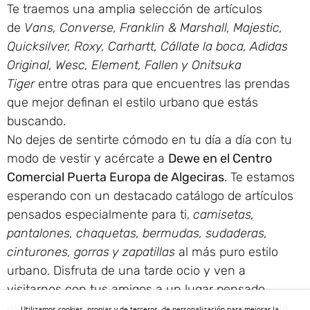
Te traemos una amplia selección de artículos
de
Vans, Converse, Franklin & Marshall, Majestic,
Quicksilver, Roxy, Carhartt, Cállate la boca, Adidas
Original, Wesc, Element, Fallen y Onitsuka
Tiger
entre otras para que encuentres las prendas
que mejor definan el estilo urbano que estás
buscando.
No dejes de sentirte cómodo en tu día a día con tu
modo de vestir y acércate a
Dewe en el Centro
Comercial Puerta Europa de Algeciras
. Te estamos
esperando con un destacado catálogo de artículos
pensados especialmente para ti,
camisetas,
pantalones, chaquetas, bermudas, sudaderas,
cinturones, gorras y zapatillas
al más puro estilo
urbano. Disfruta de una tarde ocio y ven a
visitarnos con tus amigos a un lugar pensado
especialmente para satisfacer las necesidades de
Utilizamos cookies, propias y de terceros, de personalización para mejorar la