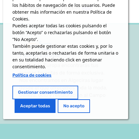
los hábitos de navegación de los usuarios. Puede
Consulta las bases legales
aquí
obtener más información en nuestra Política de
Cookies.
Puedes aceptar todas las cookies pulsando el
botón “Acepto” o rechazarlas pulsando el botón
“No Acepto”.
También puede gestionar estas cookies y, por lo
tanto, aceptarlas o rechazarlas de forma unitaria o
en su totalidad haciendo click en gestionar
En Puerta Europa encontrarás tus
consentimiento.
marcas favoritas de forma exclusiva.
Política de cookies
Nos encontramos en Algeciras lugar
desde el que ofrecemos toda la moda,
Gestionar consentimiento
belleza, ocio y restauración al Campo
de Gibraltar.
Aceptar todas
No acepto