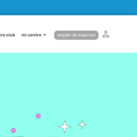
ro club
mi centro
alquiler de espacios