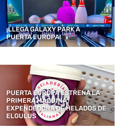
¡LLEGA GALAXY PARK A
PUERTA EUROPA!
PUERTA EUROPA ESTRENA LA
PRIMERA MÁQUINA
EXPENDEDORA DE HELADOS DE
ELGULUS