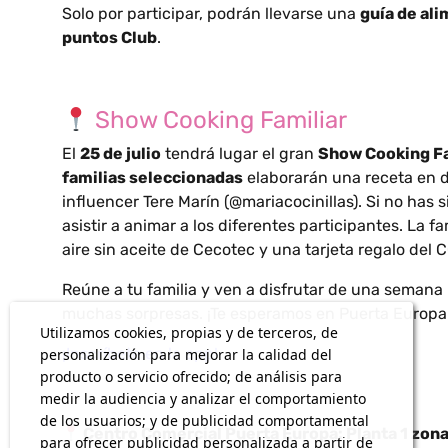
Solo por participar, podrán llevarse una
guía de al
puntos Club
.
Show Cooking Familiar
El
25 de julio
tendrá lugar el gran
Show Cooking Fa
familias seleccionadas
elaborarán una receta en di
influencer Tere Marín (@mariacocinillas). Si no has
asistir a animar a los diferentes participantes. La f
aire sin aceite de Cecotec y una tarjeta regalo del
Reúne a tu familia y ven a disfrutar de una semana 
muchas sorpresas. ¡Te esperamos en Puerta Europa
Utilizamos cookies, propias y de terceros, de
¡Inscríbete en la app!
personalización para mejorar la calidad del
producto o servicio ofrecido; de análisis para
medir la audiencia y analizar el comportamiento
de los usuarios; y de publicidad comportamental
Centro Comercial Puerta Europa: Planta 1 zona
para ofrecer publicidad personalizada a partir de